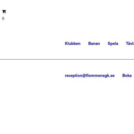
0
Klubben
Banan
Spela
Tävl
reception@flommensgk.se
Boka