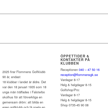
ÖPPETTIDER &
KONTAKTER PÅ
KLUBBEN
Receptionen
040 – 47 50 16
2025 firar Flommens Golfklubb
reception@flommensgk.se
90 år, endast
Vardagar 8-17
18 klubbar i landet är äldre. Det
Helg & helgdagar 8-15
var den 18 januari 1935 som 18
Golfshop/Pro:
unga män träffades i Falsterbo
Vardagar 8-17
skolhus för att förverkliga en
Helg & helgdagar 8-15
gemensam dröm: att bilda en
Shop 0735-45 90 08
egen golfklubb och få spela en