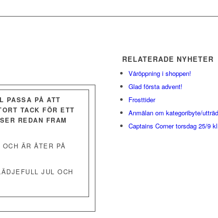
RELATERADE NYHETER
Våröppning i shoppen!
Glad första advent!
LL PASSA PÅ ATT
Frosttider
TORT TACK FÖR ETT
Anmälan om kategoribyte/utträd
 SER REDAN FRAM
Captains Corner torsdag 25/9 kl
T OCH ÄR ÅTER PÅ
LÄDJEFULL JUL OCH