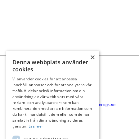
×
Denna webbplats använder
cookies
FLOMMENS
GOLFKLUBB
Vi använder cookies för att anpassa
Fädriften
innehåll, annonser och för att analysera vår
trafik. Vi delar också information om din
239 40 Falsterbo
användning av vår webbplats med våra
040-47 50 16
reklam- och analyspartners som kan
reception@flommensgk.se
kombinera den med annan information som
du har tillhandahållit dem eller som de har
samlat in från din användning av deras
tjänster.
Läs mer