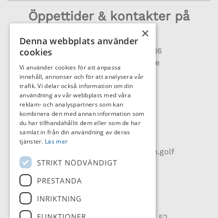
Öppettider & kontakter på
klubben
×
Denna webbplats använder
cookies
Receptionen
040 – 47 50 16
reception@flommensgk.se
Vi använder cookies för att anpassa
Vardagar 8-17
innehåll, annonser och för att analysera vår
Helg & helgdagar 8-15
trafik. Vi delar också information om din
användning av vår webbplats med våra
reklam- och analyspartners som kan
Golfshop/Pro:
kombinera den med annan information som
Vardagar 8-17
du har tillhandahållit dem eller som de har
Helg & helgdagar 8-15
samlat in från din användning av deras
Shop 0735-45 90 08
tjänster.
Läs mer
petter.bengtsson@pgasweden.golf
STRIKT NÖDVÄNDIGT
KÖKET
PRESTANDA
Alla dagar 9-20
Varma köket 11:30-16
INRIKTNING
Köket 040-47 24 43
FUNKTIONER
Catering & event 0736 79 77 52