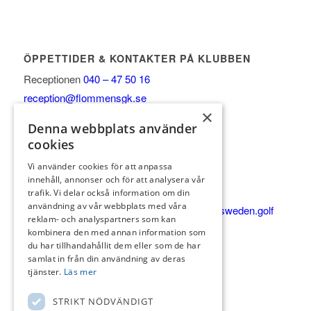
ÖPPETTIDER & KONTAKTER PÅ KLUBBEN
Receptionen
040 – 47 50 16
reception@flommensgk.se
×
Vardagar 8-17
Denna webbplats använder
Helg & helgdagar 8-15
cookies
Golfshop/Pro:
Vi använder cookies för att anpassa
Vardagar 8-17
innehåll, annonser och för att analysera vår
Helg & helgdagar 8-15
trafik. Vi delar också information om din
användning av vår webbplats med våra
Shop 0735-45 90 08
petter.bengtsson@pgasweden.golf
reklam- och analyspartners som kan
KÖKET
kombinera den med annan information som
du har tillhandahållit dem eller som de har
Alla dagar 9-20
samlat in från din användning av deras
Varma köket 11:30-16
tjänster.
Läs mer
Köket 040-47 24 43
STRIKT NÖDVÄNDIGT
Catering & event 0736 79 77 52