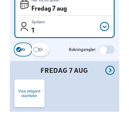
Fredag 7 aug
Spelare:
1
Kr
Cr
Bokningsregler:
FREDAG 7 AUG
Visa tidigare
starttider