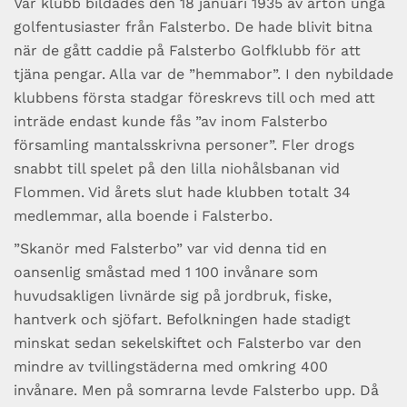
Vår klubb bildades den 18 januari 1935 av arton unga
golfentusiaster från Falsterbo. De hade blivit bitna
när de gått caddie på Falsterbo Golfklubb för att
tjäna pengar. Alla var de ”hemmabor”. I den nybildade
klubbens första stadgar föreskrevs till och med att
inträde endast kunde fås ”av inom Falsterbo
församling mantalsskrivna personer”. Fler drogs
snabbt till spelet på den lilla niohålsbanan vid
Flommen. Vid årets slut hade klubben totalt 34
medlemmar, alla boende i Falsterbo.
”Skanör med Falsterbo” var vid denna tid en
oansenlig småstad med 1 100 invånare som
huvudsakligen livnärde sig på jordbruk, fiske,
hantverk och sjöfart. Befolkningen hade stadigt
minskat sedan sekelskiftet och Falsterbo var den
mindre av tvillingstäderna med omkring 400
invånare. Men på somrarna levde Falsterbo upp. Då