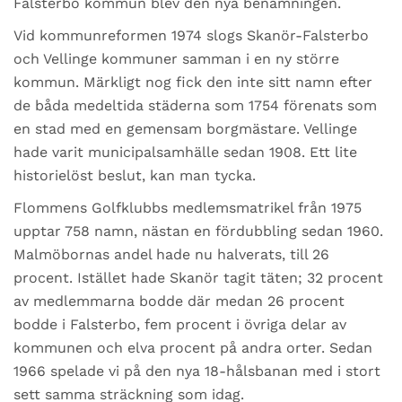
Falsterbo kommun blev den nya benämningen.
Vid kommunreformen 1974 slogs Skanör-Falsterbo
och Vellinge kommuner samman i en ny större
kommun. Märkligt nog fick den inte sitt namn efter
de båda medeltida städerna som 1754 förenats som
en stad med en gemensam borgmästare. Vellinge
hade varit municipalsamhälle sedan 1908. Ett lite
historielöst beslut, kan man tycka.
Flommens Golfklubbs medlemsmatrikel från 1975
upptar 758 namn, nästan en fördubbling sedan 1960.
Malmöbornas andel hade nu halverats, till 26
procent. Istället hade Skanör tagit täten; 32 procent
av medlemmarna bodde där medan 26 procent
bodde i Falsterbo, fem procent i övriga delar av
kommunen och elva procent på andra orter. Sedan
1966 spelade vi på den nya 18-hålsbanan med i stort
sett samma sträckning som idag.