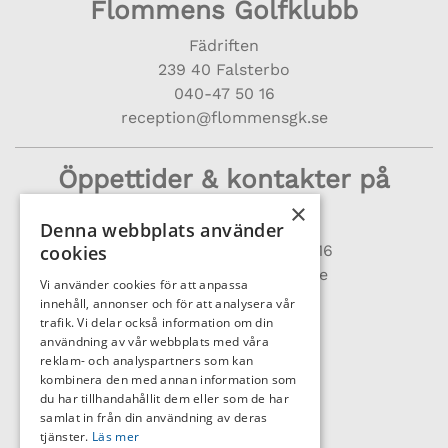
Flommens Golfklubb
Fädriften
239 40 Falsterbo
040-47 50 16
reception@flommensgk.se
Öppettider & kontakter på
klubben
×
Denna webbplats använder
cookies
Receptionen
040 – 47 50 16
reception@flommensgk.se
Vi använder cookies för att anpassa
Vardagar 8-17
innehåll, annonser och för att analysera vår
Helg & helgdagar 8-15
trafik. Vi delar också information om din
användning av vår webbplats med våra
reklam- och analyspartners som kan
Golfshop/Pro:
kombinera den med annan information som
Vardagar 8-17
du har tillhandahållit dem eller som de har
Helg & helgdagar 8-15
samlat in från din användning av deras
Shop 0735-45 90 08
tjänster.
Läs mer