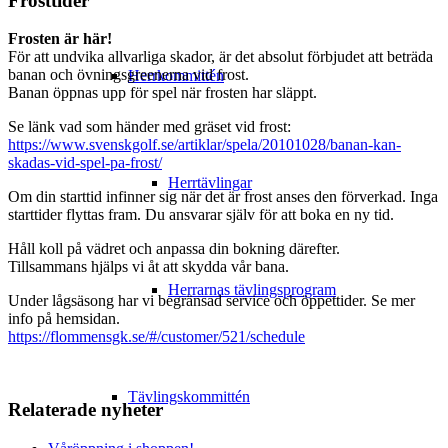
Frosttider
Frosten är här!
För att undvika allvarliga skador, är det absolut förbjudet att beträda
banan och övningsgreenerna vid frost.
Herrkommittén
Banan öppnas upp för spel när frosten har släppt.
Se länk vad som händer med gräset vid frost:
https://www.svenskgolf.se/artiklar/spela/20101028/banan-kan-
skadas-vid-spel-pa-frost/
Herrtävlingar
Om din starttid infinner sig när det är frost anses den förverkad. Inga
starttider flyttas fram. Du ansvarar själv för att boka en ny tid.
Håll koll på vädret och anpassa din bokning därefter.
Tillsammans hjälps vi åt att skydda vår bana.
Herrarnas tävlingsprogram
Under lågsäsong har vi begränsad service och öppettider. Se mer
info på hemsidan.
https://flommensgk.se/#/customer/521/schedule
Tävlingskommittén
Relaterade nyheter