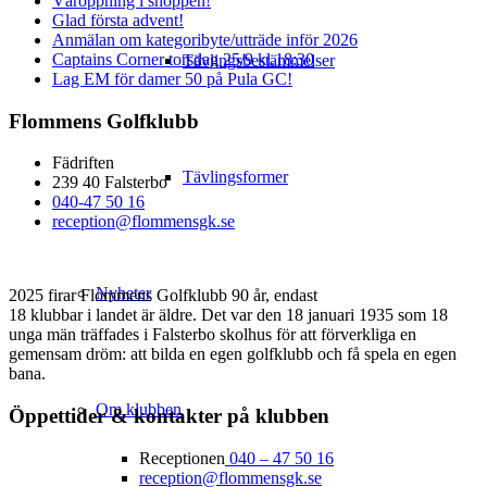
Våröppning i shoppen!
Glad första advent!
Anmälan om kategoribyte/utträde inför 2026
Captains Corner torsdag 25/9 kl.18:30
Tävlingsbestämmelser
Lag EM för damer 50 på Pula GC!
Flommens Golfklubb
Fädriften
Tävlingsformer
239 40 Falsterbo
040-47 50 16
reception@flommensgk.se
Nyheter
2025 firar Flommens Golfklubb 90 år, endast
18 klubbar i landet är äldre. Det var den 18 januari 1935 som 18
unga män träffades i Falsterbo skolhus för att förverkliga en
gemensam dröm: att bilda en egen golfklubb och få spela en egen
bana.
Om klubben
Öppettider & kontakter på klubben
Receptionen
040 – 47 50 16
reception@flommensgk.se