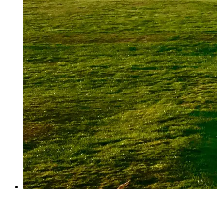
Flommens Golfstore – Pro/Shop
Köket Flommens Golfkrog
Kommittéer
Bankommittén