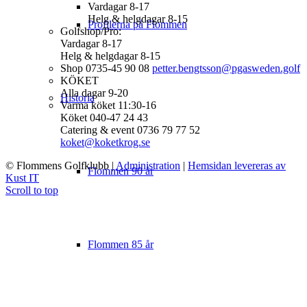
Vardagar 8-17
Helg & helgdagar 8-15
Profilerna på Flommen
Golfshop/Pro:
Vardagar 8-17
Helg & helgdagar 8-15
Shop 0735-45 90 08
petter.bengtsson@pgasweden.golf
KÖKET
Alla dagar 9-20
Historia
Varma köket 11:30-16
Köket 040-47 24 43
Catering & event 0736 79 77 52
koket@koketkrog.se
© Flommens Golfklubb
|
Administration
|
Hemsidan levereras av
Flommen 90 år
Kust IT
Scroll to top
Flommen 85 år