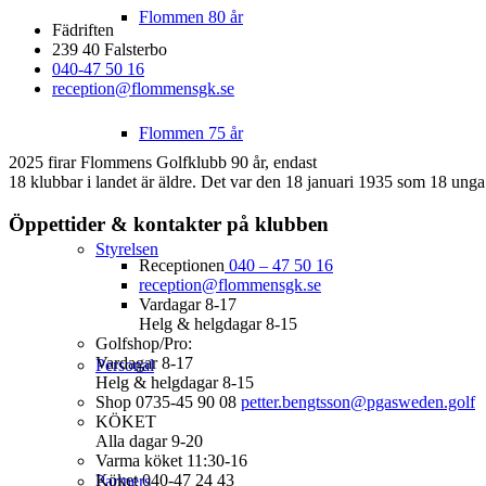
Flommen 80 år
Fädriften
239 40 Falsterbo
040-47 50 16
reception@flommensgk.se
Flommen 75 år
2025 firar Flommens Golfklubb 90 år, endast
18 klubbar i landet är äldre. Det var den 18 januari 1935 som 18 unga
Öppettider & kontakter på klubben
Styrelsen
Receptionen
040 – 47 50 16
reception@flommensgk.se
Vardagar 8-17
Helg & helgdagar 8-15
Golfshop/Pro:
Vardagar 8-17
Personal
Helg & helgdagar 8-15
Shop 0735-45 90 08
petter.bengtsson@pgasweden.golf
KÖKET
Alla dagar 9-20
Varma köket 11:30-16
Köket 040-47 24 43
Partners