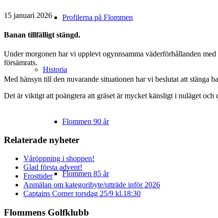
15 januari 2026
Profilerna på Flommen
Banan tillfälligt stängd.
Under morgonen har vi upplevt ogynnsamma väderförhållanden med ny fr
försämrats.
Historia
Med hänsyn till den nuvarande situationen har vi beslutat att stänga ba
Det är viktigt att poängtera att gräset är mycket känsligt i nuläget och 
Flommen 90 år
Relaterade nyheter
Våröppning i shoppen!
Glad första advent!
Flommen 85 år
Frosttider
Anmälan om kategoribyte/utträde inför 2026
Captains Corner torsdag 25/9 kl.18:30
Flommens Golfklubb