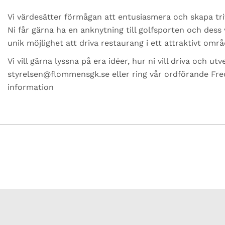
Vi värdesätter förmågan att entusiasmera och skapa tr
Ni får gärna ha en anknytning till golfsporten och dess v
unik möjlighet att driva restaurang i ett attraktivt områd
Vi vill gärna lyssna på era idéer, hur ni vill driva och u
styrelsen@flommensgk.se
eller ring vår ordförande Fr
information