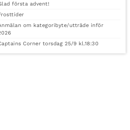
Glad första advent!
Frosttider
Anmälan om kategoribyte/utträde inför
2026
Captains Corner torsdag 25/9 kl.18:30