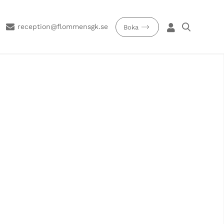
reception@flommensgk.se
Boka