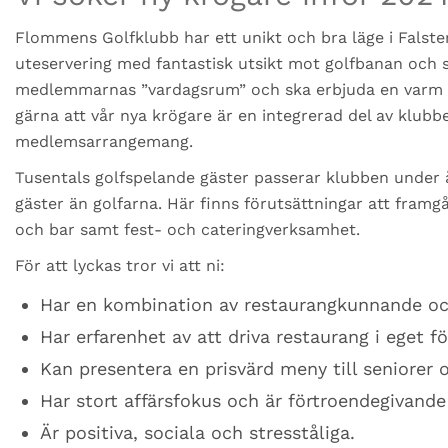
Flommens Golfklubb har ett unikt och bra läge i Falster
uteservering med fantastisk utsikt mot golfbanan och s
medlemmarnas ”vardagsrum” och ska erbjuda en varm vä
gärna att vår nya krögare är en integrerad del av klubb
medlemsarrangemang.
Tusentals golfspelande gäster passerar klubben under å
gäster än golfarna. Här finns förutsättningar att framgå
och bar samt fest- och cateringverksamhet.
För att lyckas tror vi att ni:
Har en kombination av restaurangkunnande oc
Har erfarenhet av att driva restaurang i eget fö
Kan presentera en prisvärd meny till seniorer o
Har stort affärsfokus och är förtroendegivande
Är positiva, sociala och stresståliga.