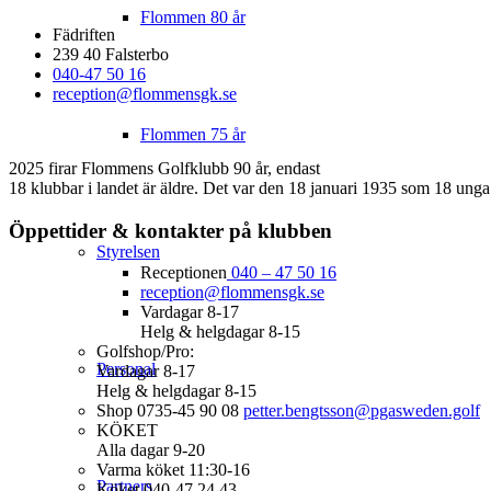
Flommen 80 år
Fädriften
239 40 Falsterbo
040-47 50 16
reception@flommensgk.se
Flommen 75 år
2025 firar Flommens Golfklubb 90 år, endast
18 klubbar i landet är äldre. Det var den 18 januari 1935 som 18 unga
Öppettider & kontakter på klubben
Styrelsen
Receptionen
040 – 47 50 16
reception@flommensgk.se
Vardagar 8-17
Helg & helgdagar 8-15
Golfshop/Pro:
Personal
Vardagar 8-17
Helg & helgdagar 8-15
Shop 0735-45 90 08
petter.bengtsson@pgasweden.golf
KÖKET
Alla dagar 9-20
Varma köket 11:30-16
Partners
Köket 040-47 24 43