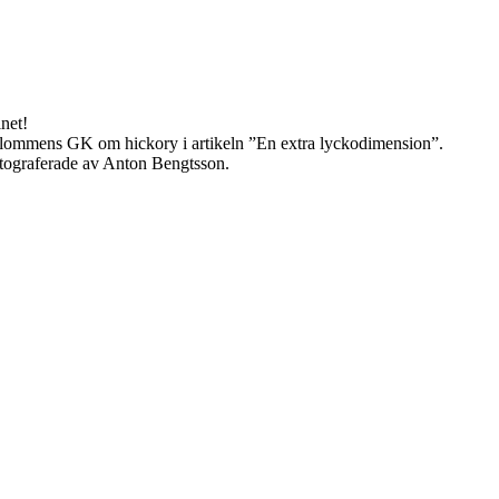
net!
 Flommens GK om hickory i artikeln ”En extra lyckodimension”.
otograferade av Anton Bengtsson.