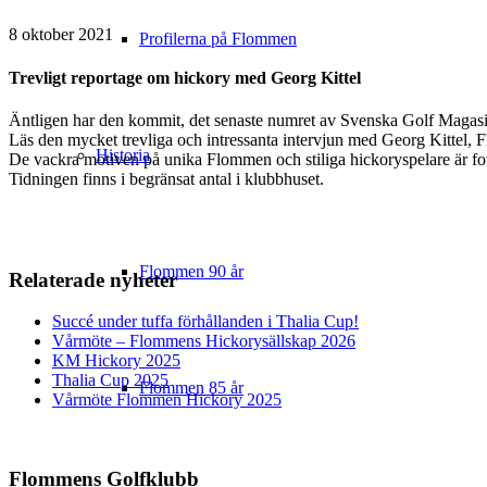
8 oktober 2021
Profilerna på Flommen
Trevligt reportage om hickory med Georg Kittel
Äntligen har den kommit, det senaste numret av Svenska Golf Magasi
Läs den mycket trevliga och intressanta intervjun med Georg Kittel,
Historia
De vackra motiven på unika Flommen och stiliga hickoryspelare är f
Tidningen finns i begränsat antal i klubbhuset.
Flommen 90 år
Relaterade nyheter
Succé under tuffa förhållanden i Thalia Cup!
Vårmöte – Flommens Hickorysällskap 2026
KM Hickory 2025
Thalia Cup 2025
Flommen 85 år
Vårmöte Flommen Hickory 2025
Flommens Golfklubb