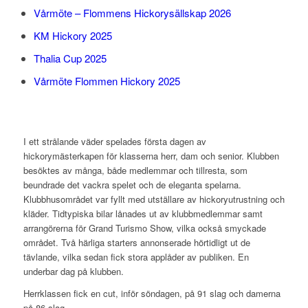
Vårmöte – Flommens Hickorysällskap 2026
KM Hickory 2025
Thalia Cup 2025
Vårmöte Flommen Hickory 2025
I ett strålande väder spelades första dagen av
hickorymästerkapen för klasserna herr, dam och senior. Klubben
besöktes av många, både medlemmar och tillresta, som
beundrade det vackra spelet och de eleganta spelarna.
Klubbhusområdet var fyllt med utställare av hickoryutrustning och
kläder. Tidtypiska bilar lånades ut av klubbmedlemmar samt
arrangörerna för Grand Turismo Show, vilka också smyckade
området. Två härliga starters annonserade hörtidligt ut de
tävlande, vilka sedan fick stora applåder av publiken. En
underbar dag på klubben.
Herrklassen fick en cut, inför söndagen, på 91 slag och damerna
på 86 slag.