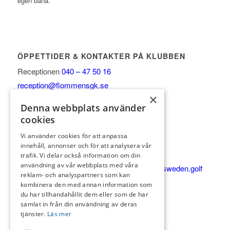
egen bana.
ÖPPETTIDER & KONTAKTER PÅ KLUBBEN
Receptionen
040 – 47 50 16
reception@flommensgk.se
×
Vardagar 8-17
Denna webbplats använder
Helg & helgdagar 8-15
cookies
Golfshop/Pro:
Vi använder cookies för att anpassa
Vardagar 8-17
innehåll, annonser och för att analysera vår
Helg & helgdagar 8-15
trafik. Vi delar också information om din
användning av vår webbplats med våra
Shop 0735-45 90 08
petter.bengtsson@pgasweden.golf
reklam- och analyspartners som kan
KÖKET
kombinera den med annan information som
du har tillhandahållit dem eller som de har
Alla dagar 9-20
samlat in från din användning av deras
Varma köket 11:30-16
tjänster.
Läs mer
Köket 040-47 24 43