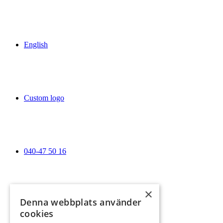
English
Custom logo
040-47 50 16
×
Denna webbplats använder
reception@flommensgk.se
cookies