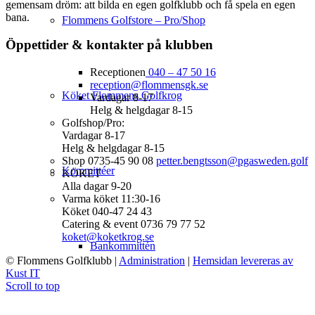
gemensam dröm: att bilda en egen golfklubb och få spela en egen
bana.
Flommens Golfstore – Pro/Shop
Öppettider & kontakter på klubben
Receptionen
040 – 47 50 16
reception@flommensgk.se
Köket Flommens Golfkrog
Vardagar 8-17
Helg & helgdagar 8-15
Golfshop/Pro:
Vardagar 8-17
Helg & helgdagar 8-15
Shop 0735-45 90 08
petter.bengtsson@pgasweden.golf
Kommittéer
KÖKET
Alla dagar 9-20
Varma köket 11:30-16
Köket 040-47 24 43
Catering & event 0736 79 77 52
koket@koketkrog.se
Bankommittén
© Flommens Golfklubb
|
Administration
|
Hemsidan levereras av
Kust IT
Scroll to top