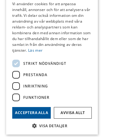
Vi använder cookies för att anpassa
innehåll, annonser och för att analysera vår
trafik. Vi delar också information om din
användning av vår webbplats med våra
Boka
reklam- och analyspartners som kan
kombinera den med annan information som
du har tillhandahållit dem eller som de har
samlat in från din användning av deras
tjänster.
Läs mer
Logga In
STRIKT NÖDVÄNDIGT
PRESTANDA
INRIKTNING
Sök
FUNKTIONER
ACCEPTERA ALLA
AVVISA ALLT
Menu
Menu
VISA DETALJER