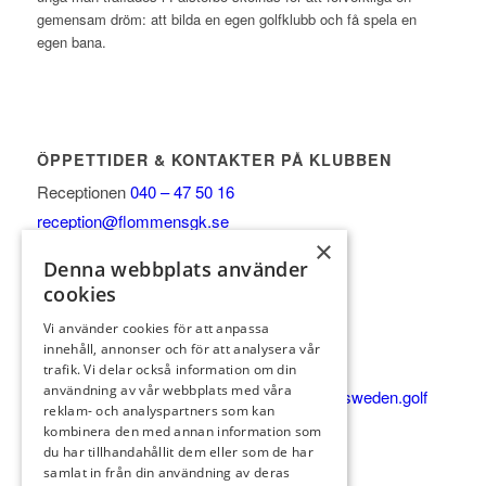
gemensam dröm: att bilda en egen golfklubb och få spela en
egen bana.
ÖPPETTIDER & KONTAKTER PÅ KLUBBEN
Receptionen
040 – 47 50 16
reception@flommensgk.se
×
Vardagar 8-17
Denna webbplats använder
Helg & helgdagar 8-15
cookies
Golfshop/Pro:
Vi använder cookies för att anpassa
Vardagar 8-17
innehåll, annonser och för att analysera vår
Helg & helgdagar 8-15
trafik. Vi delar också information om din
användning av vår webbplats med våra
Shop 0735-45 90 08
petter.bengtsson@pgasweden.golf
reklam- och analyspartners som kan
KÖKET
kombinera den med annan information som
du har tillhandahållit dem eller som de har
Alla dagar 9-20
samlat in från din användning av deras
Varma köket 11:30-16