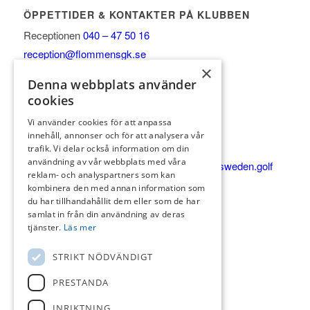
ÖPPETTIDER & KONTAKTER PÅ KLUBBEN
Receptionen
040 – 47 50 16
reception@flommensgk.se
×
Vardagar 8-17
Denna webbplats använder
Helg & helgdagar 8-15
cookies
Golfshop/Pro:
Vi använder cookies för att anpassa
Vardagar 8-17
innehåll, annonser och för att analysera vår
Helg & helgdagar 8-15
trafik. Vi delar också information om din
användning av vår webbplats med våra
Shop 0735-45 90 08
petter.bengtsson@pgasweden.golf
reklam- och analyspartners som kan
KÖKET
kombinera den med annan information som
du har tillhandahållit dem eller som de har
Alla dagar 9-20
samlat in från din användning av deras
Varma köket 11:30-16
tjänster.
Läs mer
Köket 040-47 24 43
STRIKT NÖDVÄNDIGT
Catering & event 0736 79 77 52
koket@koketkrog.se
PRESTANDA
INRIKTNING