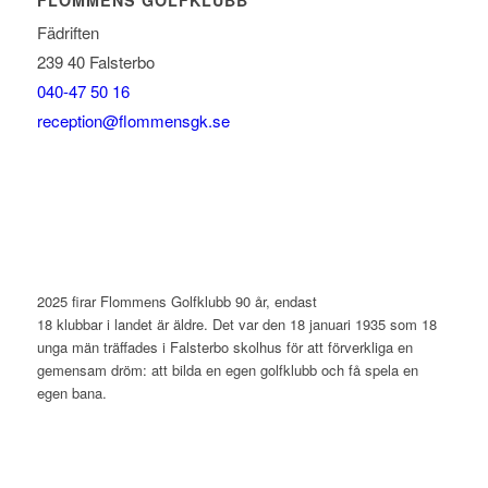
FLOMMENS GOLFKLUBB
Fädriften
239 40 Falsterbo
040-47 50 16
reception@flommensgk.se
2025 firar Flommens Golfklubb 90 år, endast
18 klubbar i landet är äldre. Det var den 18 januari 1935 som 18
unga män träffades i Falsterbo skolhus för att förverkliga en
gemensam dröm: att bilda en egen golfklubb och få spela en
egen bana.