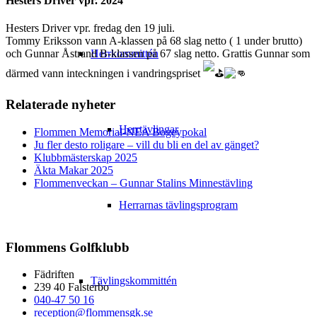
Hesters Driver vpr. 2024
Hesters Driver vpr. fredag den 19 juli.
Tommy Eriksson vann A-klassen på 68 slag netto ( 1 under brutto)
Herrkommittén
och Gunnar Åstrand B-klassen på 67 slag netto. Grattis Gunnar som
därmed vann inteckningen i vandringspriset
Relaterade nyheter
Herrtävlingar
Flommen Memorial-NEA Bogeypokal
Ju fler desto roligare – vill du bli en del av gänget?
Klubbmästerskap 2025
Äkta Makar 2025
Flommenveckan – Gunnar Stalins Minnestävling
Herrarnas tävlingsprogram
Flommens Golfklubb
Fädriften
Tävlingskommittén
239 40 Falsterbo
040-47 50 16
reception@flommensgk.se