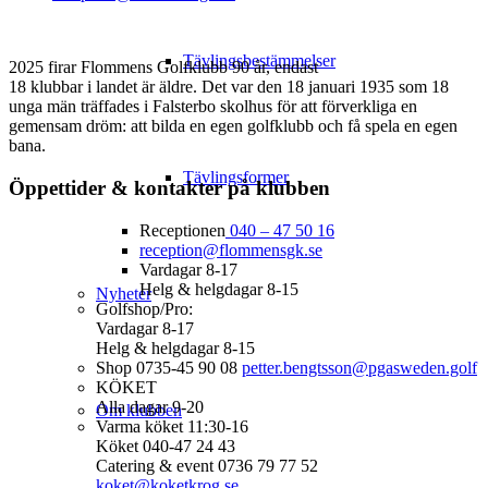
Tävlingsbestämmelser
2025 firar Flommens Golfklubb 90 år, endast
18 klubbar i landet är äldre. Det var den 18 januari 1935 som 18
unga män träffades i Falsterbo skolhus för att förverkliga en
gemensam dröm: att bilda en egen golfklubb och få spela en egen
bana.
Tävlingsformer
Öppettider & kontakter på klubben
Receptionen
040 – 47 50 16
reception@flommensgk.se
Vardagar 8-17
Helg & helgdagar 8-15
Nyheter
Golfshop/Pro:
Vardagar 8-17
Helg & helgdagar 8-15
Shop 0735-45 90 08
petter.bengtsson@pgasweden.golf
KÖKET
Alla dagar 9-20
Om klubben
Varma köket 11:30-16
Köket 040-47 24 43
Catering & event 0736 79 77 52
koket@koketkrog.se