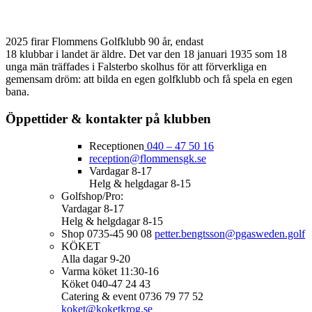
2025 firar Flommens Golfklubb 90 år, endast
18 klubbar i landet är äldre. Det var den 18 januari 1935 som 18
unga män träffades i Falsterbo skolhus för att förverkliga en
gemensam dröm: att bilda en egen golfklubb och få spela en egen
bana.
Öppettider & kontakter på klubben
Receptionen
040 – 47 50 16
reception@flommensgk.se
Vardagar 8-17
Helg & helgdagar 8-15
Golfshop/Pro:
Vardagar 8-17
Helg & helgdagar 8-15
Shop 0735-45 90 08
petter.bengtsson@pgasweden.golf
KÖKET
Alla dagar 9-20
Varma köket 11:30-16
Köket 040-47 24 43
Catering & event 0736 79 77 52
koket@koketkrog.se