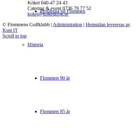
Köket 040-47 24 43
Catering & event 0736 79 77 52
Profilerna på Flommen
koket@koketkrog.se
© Flommens Golfklubb
|
Administration
|
Hemsidan levereras av
Kust IT
Scroll to top
Historia
Flommen 90 år
Flommen 85 år