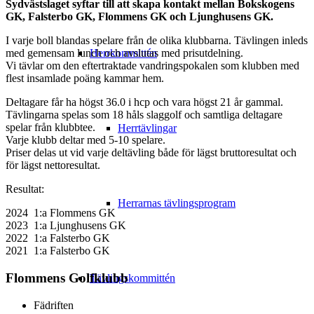
Sydvästslaget syftar till att skapa kontakt mellan Bokskogens
GK, Falsterbo GK, Flommens GK och Ljunghusens GK.
I varje boll blandas spelare från de olika klubbarna. Tävlingen inleds
Herrkommittén
med gemensam lunch och avslutas med prisutdelning.
Vi tävlar om den eftertraktade vandringspokalen som klubben med
flest insamlade poäng kammar hem.
Deltagare får ha högst 36.0 i hcp och vara högst 21 år gammal.
Tävlingarna spelas som 18 håls slaggolf och samtliga deltagare
spelar från klubbtee.
Herrtävlingar
Varje klubb deltar med 5-10 spelare.
Priser delas ut vid varje deltävling både för lägst bruttoresultat och
för lägst nettoresultat.
Resultat:
Herrarnas tävlingsprogram
2024 1:a Flommens GK
2023 1:a Ljunghusens GK
2022 1:a Falsterbo GK
2021 1:a Falsterbo GK
Flommens Golfklubb
Tävlingskommittén
Fädriften