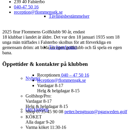
239 40 Falsterbo
040-47 50 16
reception@flommensgk.se
Tävlingsbestämmelser
2025 firar Flommens Golfklubb 90 år, endast
18 klubbar i landet är äldre. Det var den 18 januari 1935 som 18
unga män träffades i Falsterbo skolhus för att förverkliga en
Tävlingsformer
gemensam dröm: att bilda en egen golfklubb och få spela en egen
bana.
Öppettider & kontakter på klubben
Receptionen
040 – 47 50 16
Nyheter
reception@flommensgk.se
Vardagar 8-17
Helg & helgdagar 8-15
Golfshop/Pro:
Vardagar 8-17
Helg & helgdagar 8-15
Om klubben
Shop 0735-45 90 08
petter.bengtsson@pgasweden.golf
KÖKET
Alla dagar 9-20
Varma köket 11:30-16