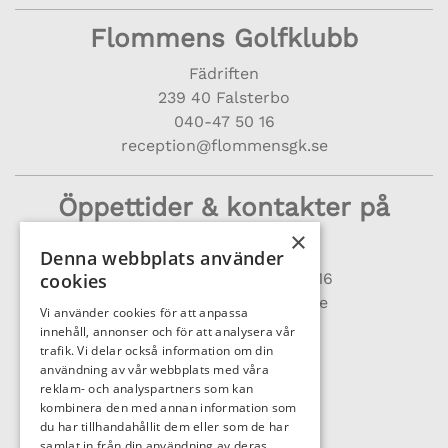
Flommens Golfklubb
Fädriften
239 40 Falsterbo
040-47 50 16
reception@flommensgk.se
Öppettider & kontakter på
klubben
×
Denna webbplats använder
cookies
Receptionen
040 – 47 50 16
reception@flommensgk.se
Vi använder cookies för att anpassa
Vardagar 8-17
innehåll, annonser och för att analysera vår
Helg & helgdagar 8-15
trafik. Vi delar också information om din
användning av vår webbplats med våra
reklam- och analyspartners som kan
Golfshop/Pro:
kombinera den med annan information som
Vardagar 8-17
du har tillhandahållit dem eller som de har
Helg & helgdagar 8-15
samlat in från din användning av deras